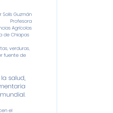
or Solís Guzmán
Profesora
ncias Agrícolas
a de Chiapas  
as, verduras, 
er fuente de 
a salud, 
mentaria 
 mundial. 
cen el 