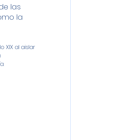
de las 
omo la 
 XIX al aislar 
 
a. 