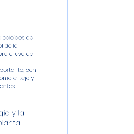
alcaloides de 
l de la 
bre el uso de 
portante, con 
omo el tejo y 
lantas 
ia y la 
planta 
 