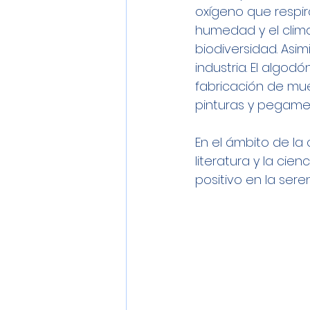
oxígeno que respir
humedad y el clima
biodiversidad. Asi
industria. El algod
fabricación de mueb
pinturas y pegame
En el ámbito de la 
literatura y la cie
positivo en la sere