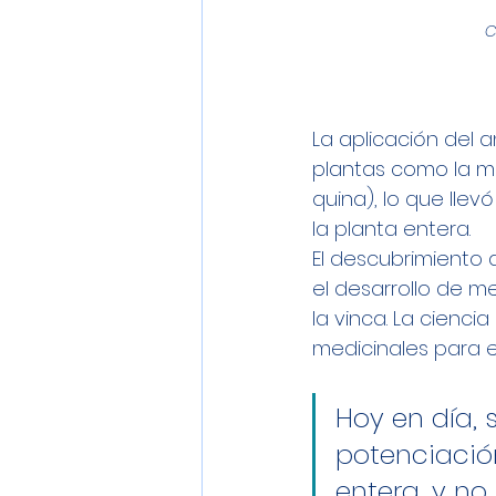
C
La aplicación del a
plantas como la mor
quina), lo que llev
la planta entera. 
El descubrimiento 
el desarrollo de m
la vinca. La cienc
medicinales para e
Hoy en día, 
potenciació
entera, y no 