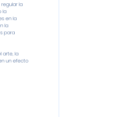
regular la 
 la 
s en la 
n la 
as para 
 arte, la 
nen un efecto 