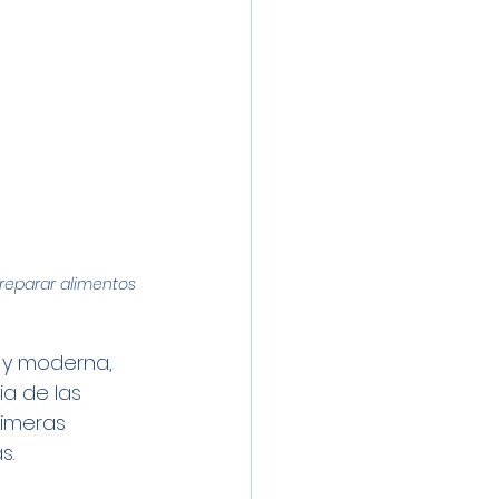
reparar alimentos 
 y moderna, 
ia de las 
imeras 
s. 